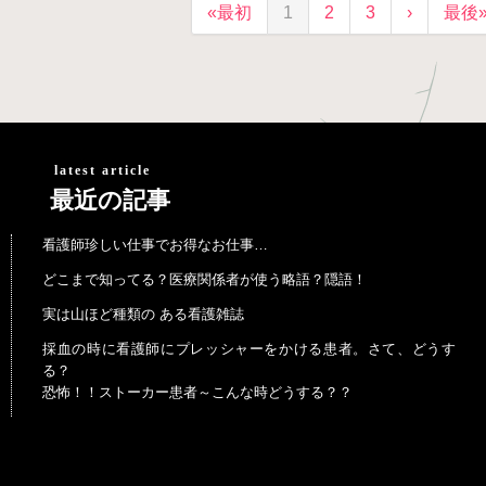
«最初
1
2
3
›
最後
latest article
最近の記事
看護師珍しい仕事でお得なお仕事…
どこまで知ってる？医療関係者が使う略語？隠語！
実は山ほど種類の ある看護雑誌
採血の時に看護師にプレッシャーをかける患者。さて、どうす
る？
恐怖！！ストーカー患者～こんな時どうする？？