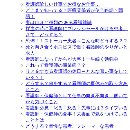
看護師珍しい仕事でお得なお仕事…
どこまで知ってる？医療関係者が使う略語？隠
語！
実は山ほど種類の ある看護雑誌
採血の時に看護師にプレッシャーをかける患者。
さて、どうする？
恐怖！！ストーカー患者～こんな時どうする？？
死と向き合うホスピスで働く看護師のやりがいと
求人
看護師になってからが大事！一生続く勉強会
これって看護師の職業病？？
リア充すぎる看護師の休日～どんな習い事をして
いる？！
どうする？何をする？看護師の夏休みの取り方あ
れこれ
看護師・保健師として仕事の向き不向き…働いて
から気づくこと
看護師必見！叱る！怒る！先輩には３タイプいる
看護師・保健師の食事！栄養面で気をつけている
こととは
どうする？暴慢な患者、クレーマーな患者