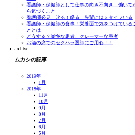
看護師・保健師として仕事の向き不向き…働いて
ら気づくこと
看護師必見！叱る！怒る！先輩には３タイプいる
看護師・保健師の食事！栄養面で気をつけている
ととは
どうする？暴慢な患者、クレーマーな患者
お酒の席でのセクハラ医師にご用心！！
archive
ムカシの記事
2019年
1月
2018年
11月
10月
9月
8月
7月
6月
5月