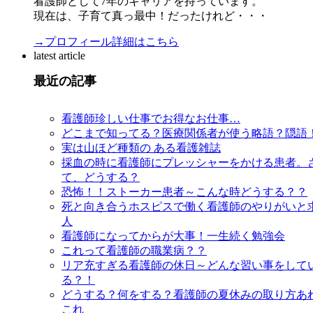
看護師として7年のキャリアを持っています。
現在は、子育て真っ最中！だったけれど・・・
→プロフィール詳細はこちら
latest article
最近の記事
看護師珍しい仕事でお得なお仕事…
どこまで知ってる？医療関係者が使う略語？隠語
実は山ほど種類の ある看護雑誌
採血の時に看護師にプレッシャーをかける患者。
て、どうする？
恐怖！！ストーカー患者～こんな時どうする？？
死と向き合うホスピスで働く看護師のやりがいと
人
看護師になってからが大事！一生続く勉強会
これって看護師の職業病？？
リア充すぎる看護師の休日～どんな習い事をして
る？！
どうする？何をする？看護師の夏休みの取り方あ
これ